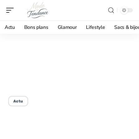
Actu
Bons plans
Glamour
Lifestyle
Sacs & bijo
17/01/2026
Concurrent de Dior :
découvrir le principal rival
de la marque de luxe
Actu