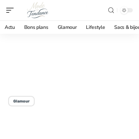
Actu
Bons plans
Glamour
Lifestyle
Sacs & bijo
24/02/2026
Quelles teintes de crayon
choisir pour un rouge à
lèvres rose
Glamour