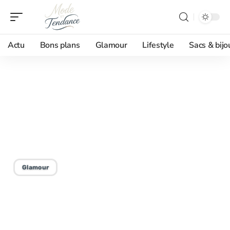
Actu
Bons plans
Glamour
Lifestyle
Sacs & bijo
10/02/2026
Trouver la longueur de
barbe idéale pour affirmer
votre style
Glamour