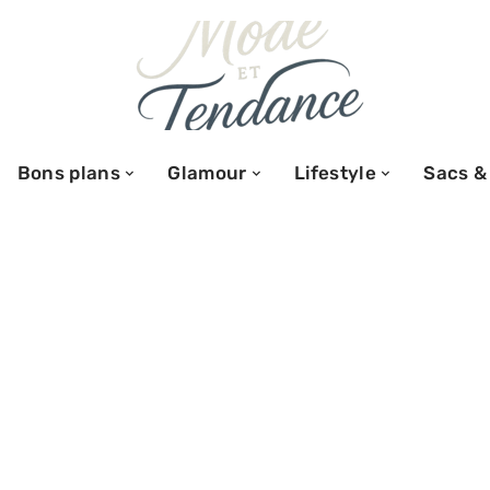
Bons plans
Glamour
Lifestyle
Sacs &
s pour être
ux !