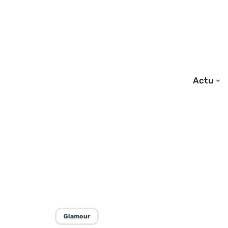
Actu
26/12/2025
Chauve : astuce
beau sans cheve
Glamour